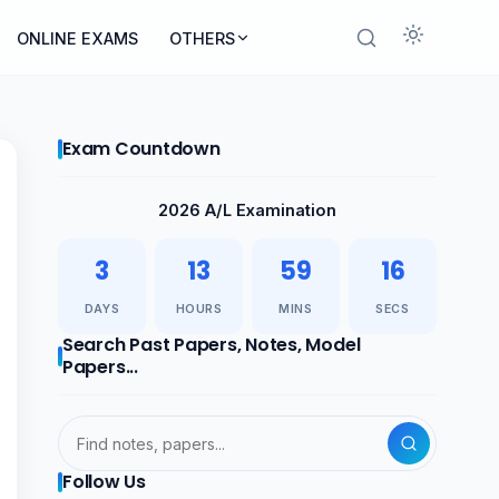
ONLINE EXAMS
OTHERS
Exam Countdown
2026 A/L Examination
3
13
59
15
DAYS
HOURS
MINS
SECS
Search Past Papers, Notes, Model
Papers...
Follow Us